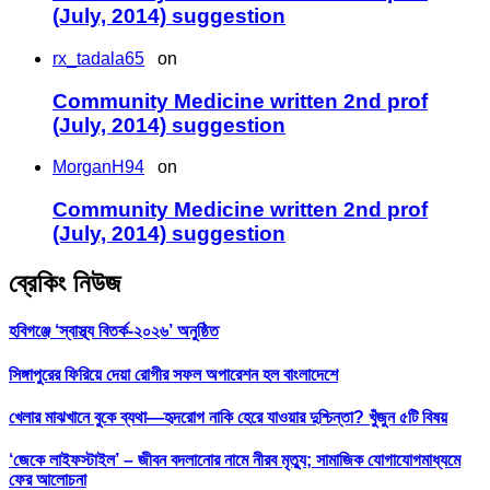
(July, 2014) suggestion
rx_tadala65
on
Community Medicine written 2nd prof
(July, 2014) suggestion
MorganH94
on
Community Medicine written 2nd prof
(July, 2014) suggestion
ব্রেকিং নিউজ
হবিগঞ্জে ‘স্বাস্থ্য বিতর্ক-২০২৬’ অনুষ্ঠিত
সিঙ্গাপুরের ফিরিয়ে দেয়া রোগীর সফল অপারেশন হল বাংলাদেশে
খেলার মাঝখানে বুকে ব্যথা—হৃদরোগ নাকি হেরে যাওয়ার দুশ্চিন্তা? খুঁজুন ৫টি বিষয়
‘জেকে লাইফস্টাইল’ – জীবন বদলানোর নামে নীরব মৃত্যু; সামাজিক যোগাযোগমাধ্যমে
ফের আলোচনা