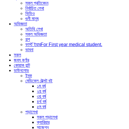
সকল প্রতিবেদন
নির্বাচিত লেখা
ভিডিও
গুনী মানুষ
অভিজ্ঞতা
অতিথি লেখা
সকল অভিজ্ঞতা
গল্প
ফার্স্ট ইয়ার
For First year medical student.
ভাবনা
সকল
জবস কর্ণার
কোয়াক হান্ট
ডাউনলোড
ইবুক
মেডিকেল টেক্সট বই
১ম বর্ষ
২য় বর্ষ
৩য় বর্ষ
৪র্থ বর্ষ
৫ম বর্ষ
পড়ালেখা
সকল পড়ালেখা
ক্যারিয়ার
সাজেশন