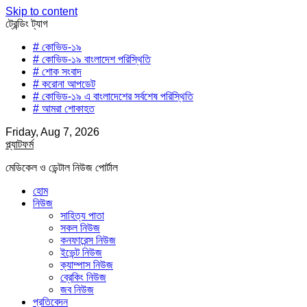
Skip to content
ট্রেন্ডিং ট্যাগ
# কোভিড-১৯
# কোভিড-১৯ বাংলাদেশ পরিস্থিতি
# শোক সংবাদ
# করোনা আপডেট
# কোভিড-১৯ এ বাংলাদেশের সর্বশেষ পরিস্থিতি
# আমরা শোকাহত
Friday, Aug 7, 2026
প্ল্যাটফর্ম
মেডিকেল ও ডেন্টাল নিউজ পোর্টাল
হোম
নিউজ
সাহিত্য পাতা
সকল নিউজ
কনফারেন্স নিউজ
ইভেন্ট নিউজ
ক্যাম্পাস নিউজ
ব্রেকিং নিউজ
জব নিউজ
প্রতিবেদন