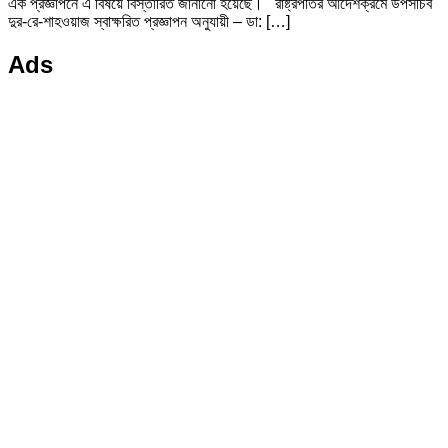
এক প্রজ্ঞাপনে এ বিষয়ে বিস্তারিত জানানো হয়েছে। রাষ্ট্রপতির আদেশক্রমে উপসচিব
দুর-রে-শাহওয়াজ স্বাক্ষরিত প্রজ্ঞাপন অনুযায়ী – ডা: […]
Ads