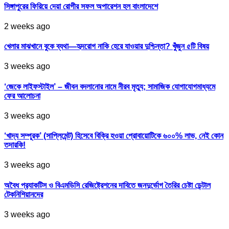
সিঙ্গাপুরের ফিরিয়ে দেয়া রোগীর সফল অপারেশন হল বাংলাদেশে
2 weeks ago
খেলার মাঝখানে বুকে ব্যথা—হৃদরোগ নাকি হেরে যাওয়ার দুশ্চিন্তা? খুঁজুন ৫টি বিষয়
3 weeks ago
‘জেকে লাইফস্টাইল’ – জীবন বদলানোর নামে নীরব মৃত্যু; সামাজিক যোগাযোগমাধ্যমে
ফের আলোচনা
3 weeks ago
‘খাদ্য সম্পূরক’ (সাপ্লিমেন্ট) হিসেবে বিক্রি হওয়া প্রোবায়োটিকে ৬০০% লাভ, নেই কোন
তদারকি!
3 weeks ago
অবৈধ প্র‍্যাকটিস ও বিএমডিসি রেজিষ্ট্রেশনের দাবিতে জনদুর্ভোগ তৈরির চেষ্টা ডেন্টাল
টেকনিশিয়ানদের
3 weeks ago