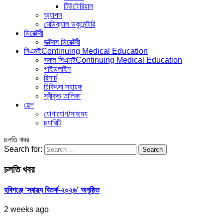
টিউটোরিয়াল
অ্যাপস
মেডিক্যাল ডকুমেন্টারি
ডিরেক্টরী
ডক্টরস ডিরেক্টরী
সিএমই
Continuing Medical Education
সকল সিএমই
Continuing Medical Education
গাইডলাইন
রিসার্চ
চিকিৎসা সহায়ক
স্বীকৃত তালিকা
হেল্প
যোগাযোগ/সাহায্য
চ্যারিটি
চলতি খবর
Search for:
চলতি খবর
হবিগঞ্জে ‘স্বাস্থ্য বিতর্ক-২০২৬’ অনুষ্ঠিত
2 weeks ago