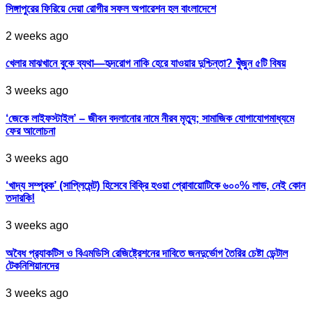
সিঙ্গাপুরের ফিরিয়ে দেয়া রোগীর সফল অপারেশন হল বাংলাদেশে
2 weeks ago
খেলার মাঝখানে বুকে ব্যথা—হৃদরোগ নাকি হেরে যাওয়ার দুশ্চিন্তা? খুঁজুন ৫টি বিষয়
3 weeks ago
‘জেকে লাইফস্টাইল’ – জীবন বদলানোর নামে নীরব মৃত্যু; সামাজিক যোগাযোগমাধ্যমে
ফের আলোচনা
3 weeks ago
‘খাদ্য সম্পূরক’ (সাপ্লিমেন্ট) হিসেবে বিক্রি হওয়া প্রোবায়োটিকে ৬০০% লাভ, নেই কোন
তদারকি!
3 weeks ago
অবৈধ প্র‍্যাকটিস ও বিএমডিসি রেজিষ্ট্রেশনের দাবিতে জনদুর্ভোগ তৈরির চেষ্টা ডেন্টাল
টেকনিশিয়ানদের
3 weeks ago