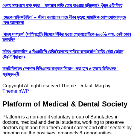
খেলার মাঝখানে বুকে ব্যথা—হৃদরোগ নাকি হেরে যাওয়ার দুশ্চিন্তা? খুঁজুন ৫টি বিষয়
‘জেকে লাইফস্টাইল’ – জীবন বদলানোর নামে নীরব মৃত্যু; সামাজিক যোগাযোগমাধ্যমে
ফের আলোচনা
‘খাদ্য সম্পূরক’ (সাপ্লিমেন্ট) হিসেবে বিক্রি হওয়া প্রোবায়োটিকে ৬০০% লাভ, নেই কোন
তদারকি!
অবৈধ প্র‍্যাকটিস ও বিএমডিসি রেজিষ্ট্রেশনের দাবিতে জনদুর্ভোগ তৈরির চেষ্টা ডেন্টাল
টেকনিশিয়ানদের
অনতিবিলম্বে স্পেশাল বিসিএসের মাধ্যমে নিয়োগ দেয়া হবে ৫ হাজার চিকিৎসক :
স্বাস্থ্যমন্ত্রী
Copyright All right reserved Theme: Default Mag by
ThemeInWP
Platform of Medical & Dental Society
Platform is a non-profit voluntary group of Bangladeshi
doctors, medical and dental students, working to preserve
doctors right and help them about career and other sectors by
bringing out the positives, prospects & opportunities