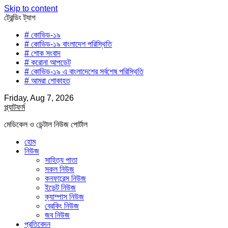
Skip to content
ট্রেন্ডিং ট্যাগ
# কোভিড-১৯
# কোভিড-১৯ বাংলাদেশ পরিস্থিতি
# শোক সংবাদ
# করোনা আপডেট
# কোভিড-১৯ এ বাংলাদেশের সর্বশেষ পরিস্থিতি
# আমরা শোকাহত
Friday, Aug 7, 2026
প্ল্যাটফর্ম
মেডিকেল ও ডেন্টাল নিউজ পোর্টাল
হোম
নিউজ
সাহিত্য পাতা
সকল নিউজ
কনফারেন্স নিউজ
ইভেন্ট নিউজ
ক্যাম্পাস নিউজ
ব্রেকিং নিউজ
জব নিউজ
প্রতিবেদন