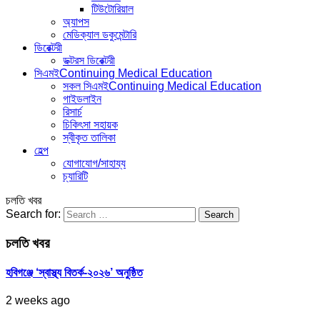
টিউটোরিয়াল
অ্যাপস
মেডিক্যাল ডকুমেন্টারি
ডিরেক্টরী
ডক্টরস ডিরেক্টরী
সিএমই
Continuing Medical Education
সকল সিএমই
Continuing Medical Education
গাইডলাইন
রিসার্চ
চিকিৎসা সহায়ক
স্বীকৃত তালিকা
হেল্প
যোগাযোগ/সাহায্য
চ্যারিটি
চলতি খবর
Search for:
চলতি খবর
হবিগঞ্জে ‘স্বাস্থ্য বিতর্ক-২০২৬’ অনুষ্ঠিত
2 weeks ago