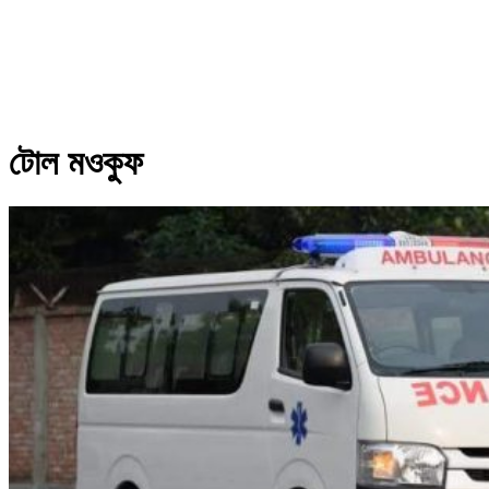
টোল মওকুফ