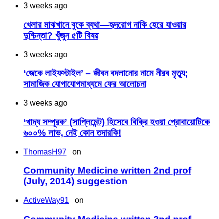
3 weeks ago
খেলার মাঝখানে বুকে ব্যথা—হৃদরোগ নাকি হেরে যাওয়ার
দুশ্চিন্তা? খুঁজুন ৫টি বিষয়
3 weeks ago
‘জেকে লাইফস্টাইল’ – জীবন বদলানোর নামে নীরব মৃত্যু;
সামাজিক যোগাযোগমাধ্যমে ফের আলোচনা
3 weeks ago
‘খাদ্য সম্পূরক’ (সাপ্লিমেন্ট) হিসেবে বিক্রি হওয়া প্রোবায়োটিকে
৬০০% লাভ, নেই কোন তদারকি!
ThomasH97
on
Community Medicine written 2nd prof
(July, 2014) suggestion
ActiveWay91
on