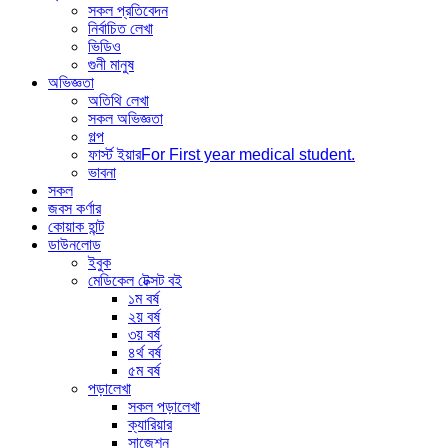
সকল প্রতিবেদন
নির্বাচিত লেখা
ভিডিও
গুনী মানুষ
অভিজ্ঞতা
অতিথি লেখা
সকল অভিজ্ঞতা
গল্প
ফার্স্ট ইয়ার
For First year medical student.
ভাবনা
সকল
জবস কর্ণার
কোয়াক হান্ট
ডাউনলোড
ইবুক
মেডিকেল টেক্সট বই
১ম বর্ষ
২য় বর্ষ
৩য় বর্ষ
৪র্থ বর্ষ
৫ম বর্ষ
পড়ালেখা
সকল পড়ালেখা
ক্যারিয়ার
সাজেশন