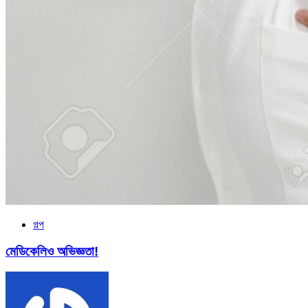
গল্প
মেডিকেলিও অভিজ্ঞতা!