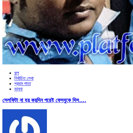
গল্প
নির্বাচিত লেখা
প্রথম পাতা
ভাবনা
সেলফিটা না হয় কয়দিন পরেই ফেসবুকে দিস….