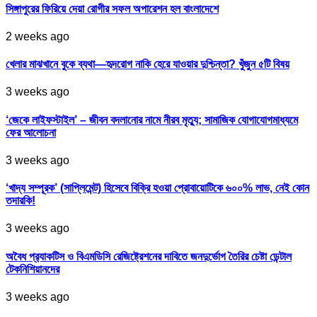
সিঙ্গাপুরের ফিরিয়ে দেয়া রোগীর সফল অপারেশন হল বাংলাদেশে
2 weeks ago
খেলার মাঝখানে বুকে ব্যথা—হৃদরোগ নাকি হেরে যাওয়ার দুশ্চিন্তা? খুঁজুন ৫টি বিষয়
3 weeks ago
‘জেকে লাইফস্টাইল’ – জীবন বদলানোর নামে নীরব মৃত্যু; সামাজিক যোগাযোগমাধ্যমে
ফের আলোচনা
3 weeks ago
‘খাদ্য সম্পূরক’ (সাপ্লিমেন্ট) হিসেবে বিক্রি হওয়া প্রোবায়োটিকে ৬০০% লাভ, নেই কোন
তদারকি!
3 weeks ago
অবৈধ প্র‍্যাকটিস ও বিএমডিসি রেজিষ্ট্রেশনের দাবিতে জনদুর্ভোগ তৈরির চেষ্টা ডেন্টাল
টেকনিশিয়ানদের
3 weeks ago