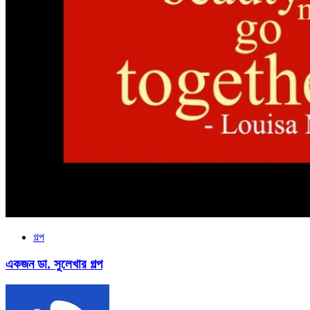
গল্প
একজন ডা. সুলেখার গল্প