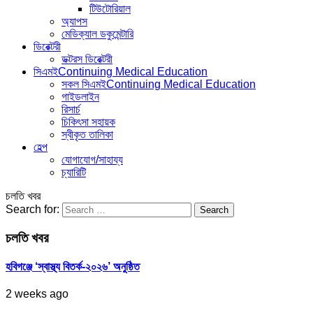
টিউটোরিয়াল
অ্যাপস
মেডিক্যাল ডকুমেন্টারি
ডিরেক্টরী
ডক্টরস ডিরেক্টরী
সিএমই
Continuing Medical Education
সকল সিএমই
Continuing Medical Education
গাইডলাইন
রিসার্চ
চিকিৎসা সহায়ক
স্বীকৃত তালিকা
হেল্প
যোগাযোগ/সাহায্য
চ্যারিটি
চলতি খবর
Search for:
চলতি খবর
হবিগঞ্জে ‘স্বাস্থ্য বিতর্ক-২০২৬’ অনুষ্ঠিত
2 weeks ago