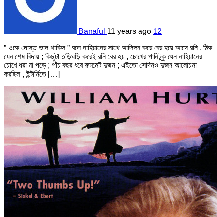
Banaful
11 years ago
12
” ওকে দোস্ত ভাল থাকিস ” বলে নাহিয়ানের সাথে আলিঙ্গন করে বের হয়ে আসে রনি , ঠিক
যেন শেষ বিদায় ; কিছুটা তড়িঘড়ি করেই রনি বের হয় , চোখের পানিটুকু যেন নাহিয়ানের
চোখে ধরা না পড়ে ; পাঁচ বছর ধরে রুমমেট দুজন ; এইতো সেদিনও দুজন আলোচনা
করছিল , ইন্টার্নিতে […]