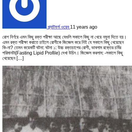
প্ল্যাটফর্ম ওয়েব
11 years ago
রোগ নির্ণয়ে এমন কিছু রক্ত পরীক্ষা আছে যেগুলি সকালে কিছু না খেয়ে নমুনা দিতে হয়।
এমন রক্ত পরীক্ষা করাতে চাইলে রোগীকে জিজ্ঞেস করে নিই যে সকালে কিছু খেয়েছেন
কি-না? তেমন কয়েকটি ঘটনা: ঘটনা ১: উচ্চ রক্তচাপের রোগী, ভাবলাম রক্তের চর্বির
পরিমানটা(Fasting Lipid Profile) দেখা উচিৎ। জিজ্ঞেস করলাম: -সকালে কিছু
খেয়েছেন […]