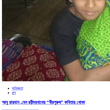
অভিজ্ঞতা
গল্প
আবু রায়হান ,যেন রবীন্দ্রনাথের “বীরপুরুষ” কবিতার খোকা