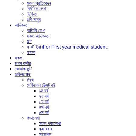
সকল প্রতিবেদন
নির্বাচিত লেখা
ভিডিও
গুনী মানুষ
অভিজ্ঞতা
অতিথি লেখা
সকল অভিজ্ঞতা
গল্প
ফার্স্ট ইয়ার
For First year medical student.
ভাবনা
সকল
জবস কর্ণার
কোয়াক হান্ট
ডাউনলোড
ইবুক
মেডিকেল টেক্সট বই
১ম বর্ষ
২য় বর্ষ
৩য় বর্ষ
৪র্থ বর্ষ
৫ম বর্ষ
পড়ালেখা
সকল পড়ালেখা
ক্যারিয়ার
সাজেশন