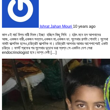
Ishrat Jahan Mouri
10 years ago
কাল ৮ই মার্চ বিশ্ব নারী দিবস।ইচ্ছা হচ্ছিল কিছু লিখি । হঠাৎ মনে হল আপনাদের
আজ, একজন নারী,একজন সন্তান,একজন মা,একজন ডা. সুলেখার গল্পটা শোনাই। সুলেখা
নামটা কাল্পনিক হলেও,চরিত্রটা কাল্পনিক না। চরিত্রটা আপনার আমার আশেপাশেরই একটা
চরিত্র । ফার্স্ট প্রফের পর সুলেখার দুচোখ ভরা স্বপ্ন সে একদিন দেশ সেরা
endocrinologist হবে।ভাগ্য দেবী […]