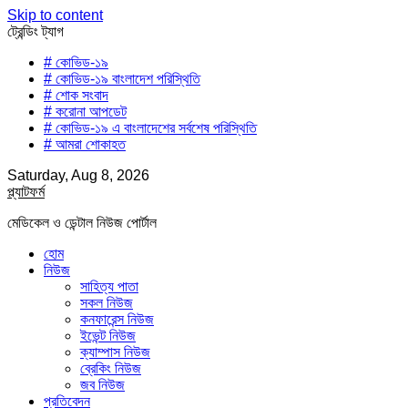
Skip to content
ট্রেন্ডিং ট্যাগ
# কোভিড-১৯
# কোভিড-১৯ বাংলাদেশ পরিস্থিতি
# শোক সংবাদ
# করোনা আপডেট
# কোভিড-১৯ এ বাংলাদেশের সর্বশেষ পরিস্থিতি
# আমরা শোকাহত
Saturday, Aug 8, 2026
প্ল্যাটফর্ম
মেডিকেল ও ডেন্টাল নিউজ পোর্টাল
হোম
নিউজ
সাহিত্য পাতা
সকল নিউজ
কনফারেন্স নিউজ
ইভেন্ট নিউজ
ক্যাম্পাস নিউজ
ব্রেকিং নিউজ
জব নিউজ
প্রতিবেদন