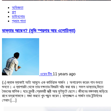
অভিজ্ঞতা
গল্প
ডাউনলোড
প্রথম পাতা
ডাক্তার আছেন? (মুভি স্পয়লার আর এলোচিন্তা)
ওয়েব টিম
11 years ago
(১) জ্যাক ম্যাকাই অতি আমুদে এক কার্ডিয়াক সার্জন । অপারেশন করেন গান শুনতে
শুনতে। এ ব্যাপারটা থেকে তার দক্ষতার বিষয়টা আঁচ করা যায়। সফল ডাক্তার,বিত্ত
বৈভবের মালিক। ঘরে সুন্দরী প্রেমময়ী স্ত্রী আর ফুটফুটে ছেলে। জীবনের মঙ্গলবাহু জড়িয়ে
রাখে ভদ্রলোককে। মজা করতে খুব পছন্দ করেন। হাস্যজ্জল এ সার্জন তার ইন্টার্নদের
শেখান […]